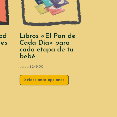
od
Libros «El Pan de
les
Cada Día» para
cada etapa de tu
bebé
$
249.00
DESDE:
Seleccionar opciones