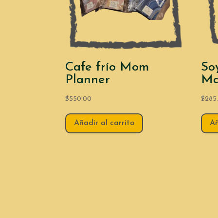
Cafe frío Mom
So
Planner
Ma
$
550.00
$
285
Añadir al carrito
Añ