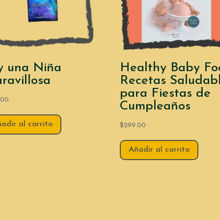
y una Niña
Healthy Baby Fo
ravillosa
Recetas Saludab
para Fiestas de
.00
Cumpleaños
adir al carrito
$
299.00
Añadir al carrito