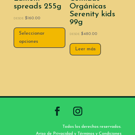
spreads 255g
Orgánicas
Serenity kids
$
160.00
DESDE:
99g
Seleccionar
$
480.00
DESDE:
opciones
Leer más
Todos los derechos reservados.
Aviso de Privacidad y Términos y Condiciones