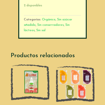
melties
2 disponibles
sabor
bayas
28g
Categorías:
Orgánico
,
Sin azúcar
cantidad
añadido
,
Sin conservadores
,
Sin
lácteos
,
Sin sal
Productos relacionados