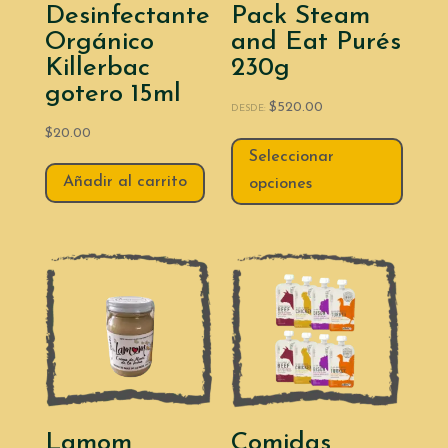
Desinfectante
Pack Steam
Orgánico
and Eat Purés
Killerbac
230g
gotero 15ml
$
520.00
DESDE:
$
20.00
Seleccionar
Añadir al carrito
opciones
Lamom
Comidas