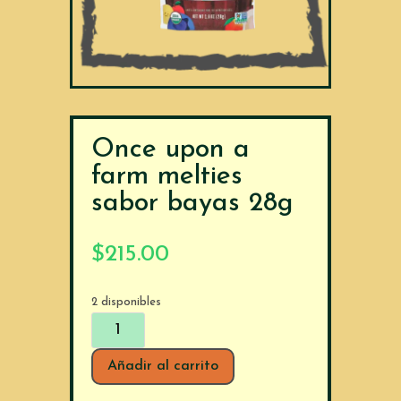
Once upon a
farm melties
sabor bayas 28g
$
215.00
2 disponibles
Once
upon
a
Añadir al carrito
farm