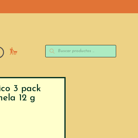
ico 3 pack
ela 12 g