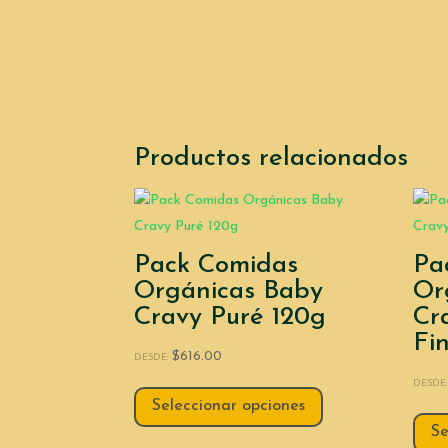
Productos relacionados
Pack Comidas
Pa
Orgánicas Baby
Or
Cravy Puré 120g
Cr
Fi
$
616.00
DESDE:
DESDE
Seleccionar opciones
Se