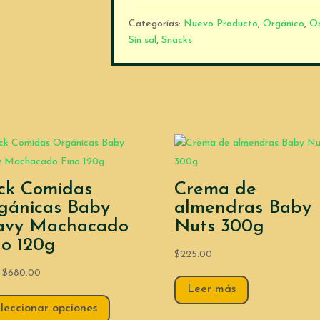
Orgánico
3
Categorías:
Nuevo Producto
,
Orgánico
,
Or
pack
Sin sal
,
Snacks
Puff
Manzana
y
canela
12
g
cantidad
ck Comidas
Crema de
gánicas Baby
almendras Baby
avy Machacado
Nuts 300g
no 120g
$
225.00
$
680.00
:
Leer más
leccionar opciones