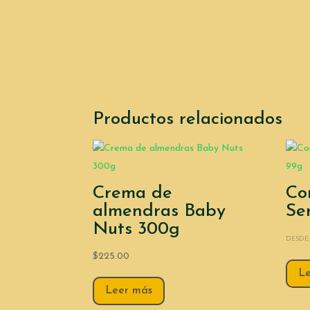
Productos relacionados
Crema de
Co
almendras Baby
Se
Nuts 300g
DESDE
$
225.00
L
Leer más