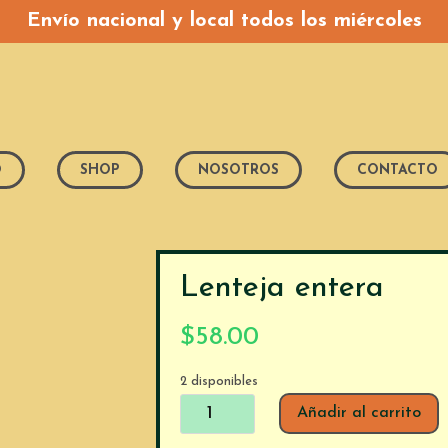
Envío nacional y local todos los miércoles
O
SHOP
NOSOTROS
CONTACTO
Lenteja entera
$
58.00
2 disponibles
Lenteja
Añadir al carrito
entera