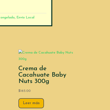
ongelado
,
Envío Local
Crema de
Cacahuate Baby
Nuts 300g
$
165.00
Leer más