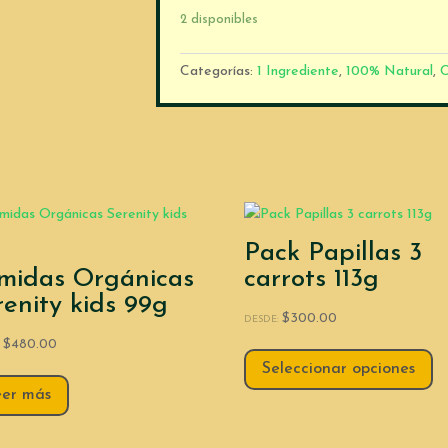
cantidad
2 disponibles
Categorías:
1 Ingrediente
,
100% Natural
,
C
Pack Papillas 3
midas Orgánicas
carrots 113g
renity kids 99g
$
300.00
DESDE:
$
480.00
:
Seleccionar opciones
eer más