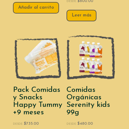
$
800.00
DESDE:
Añadir al carrito
Leer más
Pack Comidas
Comidas
y Snacks
Orgánicas
Happy Tummy
Serenity kids
+9 meses
99g
$
735.00
$
480.00
DESDE:
DESDE: