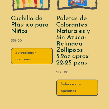
Cuchillo de
Paletas de
Plástico para
Colorantes
Niños
Naturales y
Sin Azúcar
$
58.00
Refinada
Zollipops
Seleccionar
5.2oz aprox
opciones
22-25 pzas
$
195.00
Este
Seleccionar
produc
opciones
tiene
múltipl
variant