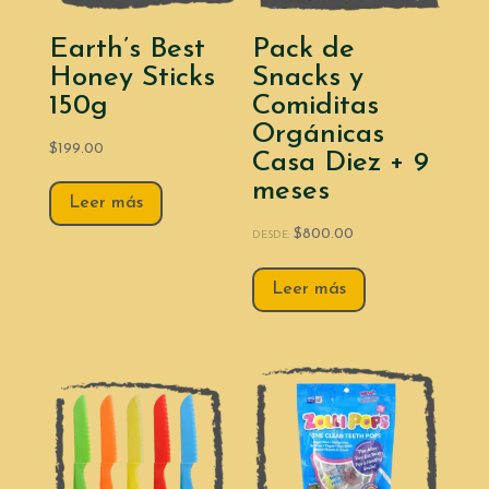
Earth’s Best
Pack de
Honey Sticks
Snacks y
150g
Comiditas
Orgánicas
$
199.00
Casa Diez + 9
meses
Leer más
$
800.00
DESDE:
Leer más