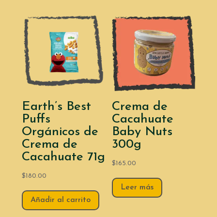
Earth’s Best
Crema de
Puffs
Cacahuate
Orgánicos de
Baby Nuts
Crema de
300g
Cacahuate 71g
$
165.00
$
180.00
Leer más
Añadir al carrito