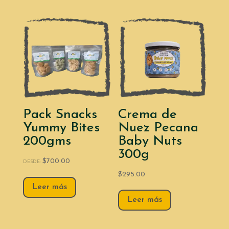
Pack Snacks
Crema de
Yummy Bites
Nuez Pecana
200gms
Baby Nuts
300g
$
700.00
DESDE:
$
295.00
Leer más
Leer más