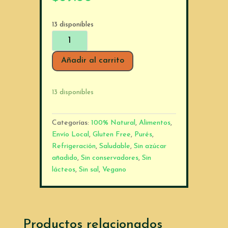
13 disponibles
Bebocado
Manzana,
Avena,
Añadir al carrito
Dátil
y
13 disponibles
Canela
cantidad
Categorías:
100% Natural
,
Alimentos
,
Envío Local
,
Gluten Free
,
Purés
,
Refrigeración
,
Saludable
,
Sin azúcar
añadido
,
Sin conservadores
,
Sin
lácteos
,
Sin sal
,
Vegano
Productos relacionados