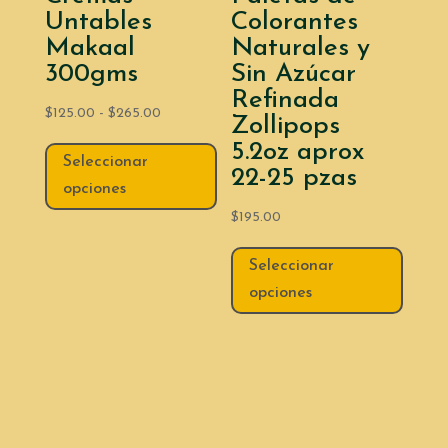
Untables
Colorantes
Makaal
Naturales y
300gms
Sin Azúcar
Refinada
Rango
$
125.00
-
$
265.00
Zollipops
de
Este
5.2oz aprox
Seleccionar
precios:
producto
22-25 pzas
opciones
desde
tiene
$125.00
múltiples
$
195.00
hasta
variantes.
Este
Seleccionar
$265.00
Las
produc
opciones
opciones
tiene
se
múltipl
pueden
variant
elegir
Las
en
opcion
la
se