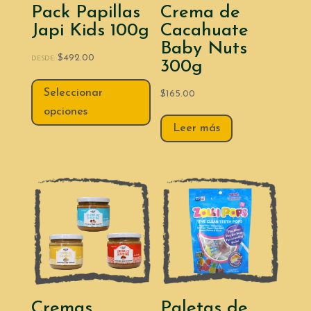
Pack Papillas
Crema de
Japi Kids 100g
Cacahuate
Baby Nuts
$
492.00
DESDE:
300g
Seleccionar
$
165.00
opciones
Leer más
Cremas
Paletas de