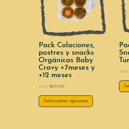
Pack Colaciones,
Pa
postres y snacks
Sn
Orgánicas Baby
Tu
Cravy +7meses y
DESDE
+12 meses
Se
$
675.00
DESDE:
Seleccionar opciones