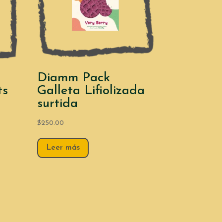
Diamm Pack
ts
Galleta Lifiolizada
surtida
$
250.00
Leer más