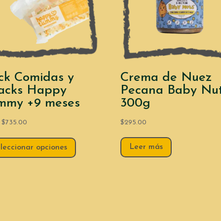
ck Comidas y
Crema de Nuez
acks Happy
Pecana Baby Nu
mmy +9 meses
300g
$
735.00
$
295.00
:
Leer más
leccionar opciones