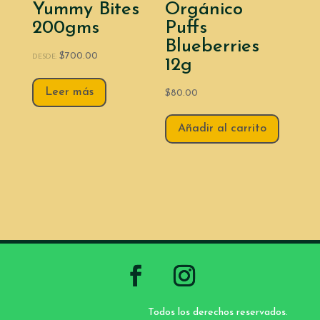
Yummy Bites
Orgánico
200gms
Puffs
Blueberries
$
700.00
DESDE:
12g
Leer más
$
80.00
Añadir al carrito
Todos los derechos reservados.