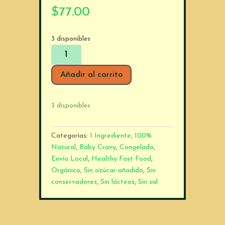
$
77.00
3 disponibles
Baby
Cravy
Papilla
Añadir al carrito
4
cubitos
3 disponibles
de
Guayaba
cantidad
Categorías:
1 Ingrediente
,
100%
Natural
,
Baby Cravy
,
Congelado
,
Envío Local
,
Healthy Fast Food
,
Orgánico
,
Sin azúcar añadido
,
Sin
conservadores
,
Sin lácteos
,
Sin sal