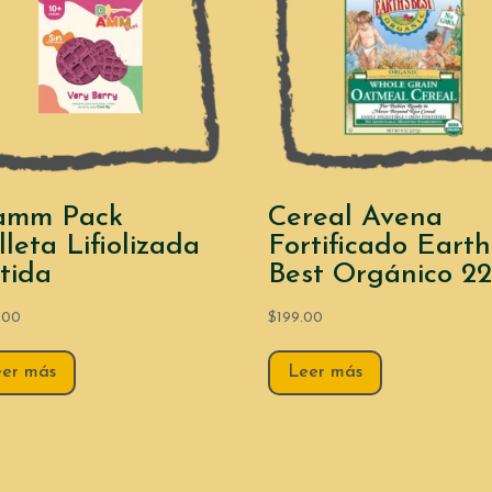
amm Pack
Cereal Avena
leta Lifiolizada
Fortificado Earth
rtida
Best Orgánico 2
.00
$
199.00
eer más
Leer más