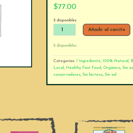
$
77.00
2 disponibles
Baby
Añadir al carrito
Cravy
Papilla
2 disponibles
4
cubitos
Categorías:
1 Ingrediente
,
100% Natural
,
B
de
Local
,
Healthy Fast Food
,
Orgánico
,
Sin a
Ciruela
conservadores
,
Sin lácteos
,
Sin sal
Pasa
cantidad