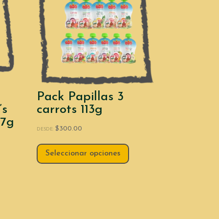
Pack Papillas 3
’s
carrots 113g
27g
$
300.00
DESDE:
Seleccionar opciones