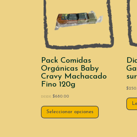
Pack Comidas
Di
Orgánicas Baby
Gal
Cravy Machacado
su
Fino 120g
$
250
$
680.00
DESDE:
L
Seleccionar opciones