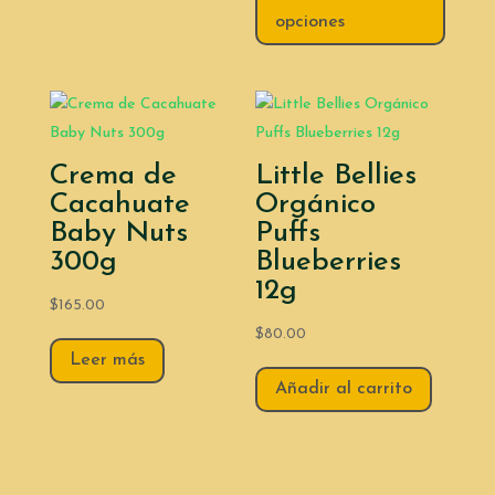
opciones
Crema de
Little Bellies
Cacahuate
Orgánico
Baby Nuts
Puffs
300g
Blueberries
12g
$
165.00
$
80.00
Leer más
Añadir al carrito