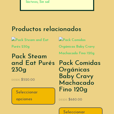
lácteos
,
Sin sal
Productos relacionados
Pack Steam
and Eat Purés
Pack Comidas
230g
Orgánicas
Baby Cravy
$
520.00
DESDE:
Machacado
Fino 120g
Seleccionar
opciones
$
680.00
DESDE:
Seleccionar