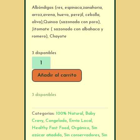
Albóndigas (res, espinaca,zanahoria,
arroz,avena, huevo, perejil, cebolla,
oliva),Quinoa (sazonada con poro),
Jitomate ( sazonado con albahaca y
romero), Chayote
3 disponibles
Baby
cravy
+7m
Añadir al carrito
Meat
Bolitas
3 disponibles
cantidad
Categorías:
100% Natural
,
Baby
Cravy
,
Congelado
,
Envío Local
,
Healthy Fast Food
,
Orgánico
,
Sin
azúcar añadido
,
Sin conservadores
,
Sin