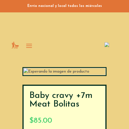
Envío nacional y local todos los miércoles
Baby cravy +7m
Meat Bolitas
$
85.00