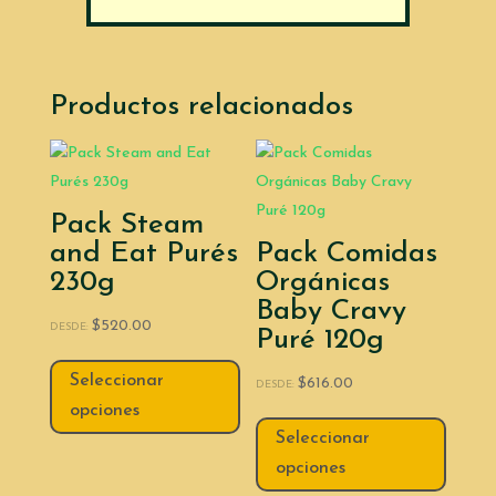
Productos relacionados
Pack Steam
and Eat Purés
Pack Comidas
230g
Orgánicas
Baby Cravy
$
520.00
DESDE:
Puré 120g
Seleccionar
$
616.00
DESDE:
opciones
Seleccionar
opciones