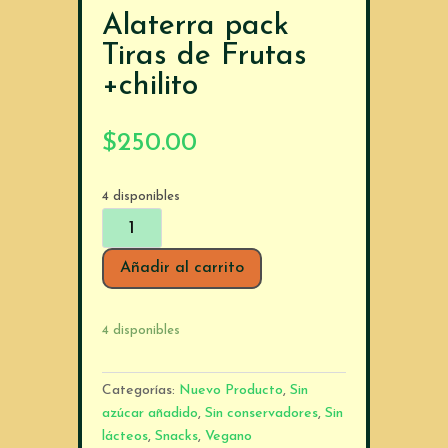
Alaterra pack
Tiras de Frutas
+chilito
$
250.00
4 disponibles
Alaterra
pack
Tiras
Añadir al carrito
de
Frutas
4 disponibles
+chilito
cantidad
Categorías:
Nuevo Producto
,
Sin
azúcar añadido
,
Sin conservadores
,
Sin
lácteos
,
Snacks
,
Vegano